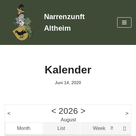
Narrenzunft
Zum
Inhalt
Altheim
springen
Kalender
Juni 14, 2020
<
2026
>
<
>
August
»
Month
List
Week
D